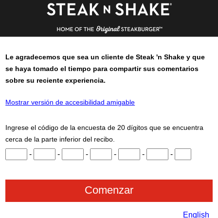
Le agradecemos que sea un cliente de
Steak 'n Shake
y que
se haya tomado el tiempo para compartir sus comentarios
sobre su reciente experiencia.
Mostrar versión de accesibilidad amigable
Ingrese el código de la encuesta de 20 dígitos que se encuentra
cerca de la parte inferior del recibo.
Ingrese los dígitos del 1 al 3.
Ingrese los dígitos del 4 al 6.
Ingrese los dígitos del 7 al 9.
Ingrese los dígitos del 10 al 12.
Ingrese los dígitos del 13 al 
Ingrese los dígitos de
Ingrese los d
-
-
-
-
-
-
English