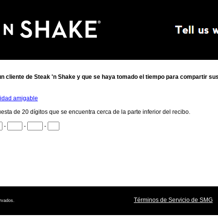
n cliente de
Steak 'n Shake
y que se haya tomado el tiempo para compartir su
lidad amigable
esta de 20 dígitos que se encuentra cerca de la parte inferior del recibo.
.
-
-
-
.
.
 12.
 15.
 18.
 20.
Términos de Servicio de SMG
rvados.